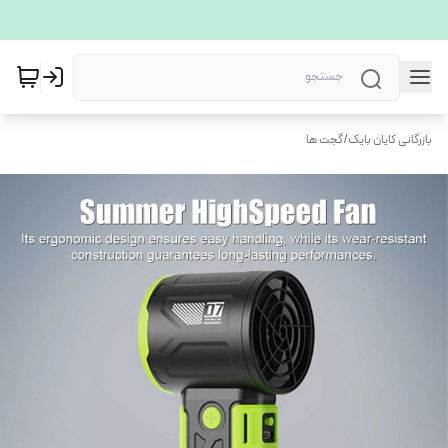
بازرگانی کایان بایک
/
گجت ها