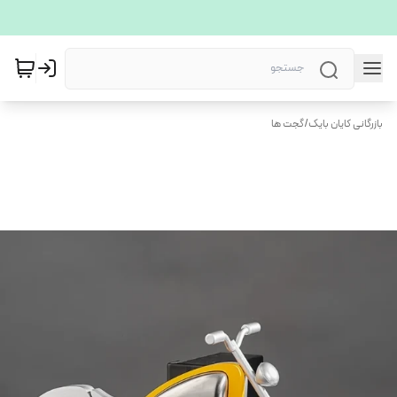
بازرگانی کایان بایک
/
گجت ها