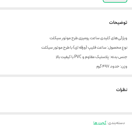
توضیحات
ویژگی‌های کلیدی ساعت رومیزی طرح موتور سیکلت
نوع محصول: ساعت فلیپ (ورقه ای) با طرح موتور سیکلت
جنس بدنه: پلاستیک مقاوم و PVC با کیفیت بالا
وزن: حدود ۴۹۷ گرم
ابعاد: طول ۱۸.۸ سانتی‌متر (۷.۴ اینچ)
منبع تغذیه: ۲ عدد باتری AA
نظرات
مزایای استفاده از ساعت رومیزی مدل ورقه ای طرح موتور سیکلت
طراحی خاص و منحصر به فرد مناسب برای دکوراسیون‌های اسپرت و مدرن
استفاده از مواد با کیفیت بالا برای دوام و ماندگاری
دسته‌بندی
:
گجت ها
وزن سبک و اندازه مناسب برای قرارگیری روی میزهای مختلف