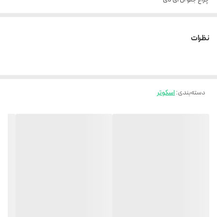
کمک جلو ۲ عدد
کمک عقبد۲ عدد
نظرات
کمک زیر صندلی ۳ عدد
مانیتور بزرگ وسط
گاز موتوری
دسته‌بندی
:
اسکوتر
صندلی طبی فنری با کیفیت و پهن
باتری بزرگ ۴۸ ولت 13 آمپر
چرخ 10 اینچ
لاستیک آفرودی
سرعت 70 کیلومتر
کیفیت و اصالت را از ما بخواهید