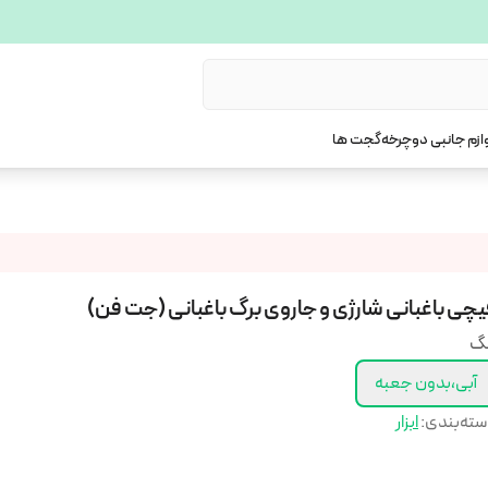
ازم جانبی دوچرخه
گجت ها
یچی باغبانی شارژی و جاروی برگ باغبانی (جت فن)
نگ
آبی،بدون جعبه
ته‌بندی
:
ابزار