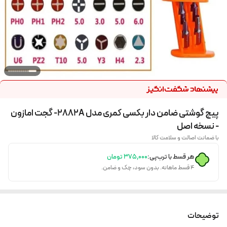
پیچ گوشتی ضامن دار بکسی کمری مدل 2882A- گجت امازون
- نسخه اصل
با ضمانت اصالت و سلامت کالا
هر قسط با ترب‌پی:
۳۷۵٬۰۰۰
تومان
۴ قسط ماهانه. بدون سود، چک و ضامن.
توضیحات