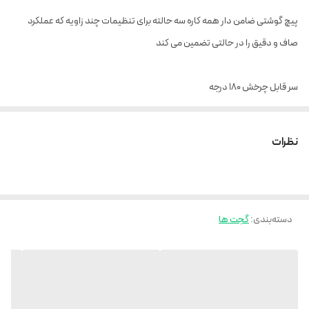
پیچ گوشتی ضامن دار همه کاره سه حالته برای تنظیمات چند زاویه که عملکرد
صاف و دقیق را در حالتی تضمین می کند
سر قابل چرخش ۱۸۰ درجه
استحکام بالا با چرخ دنده های دقیق
نظرات
کیف با گیره کمربند چرخشی ۳۶۰ درجه
دسته‌بندی
:
گجت ها
جهت تعمیرات لوازم الکترونيکي، خودرو و لوازم خانگی و شخصی