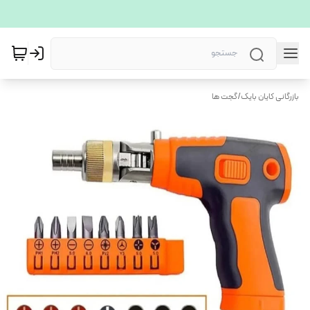
بازرگانی کایان بایک
/
گجت ها