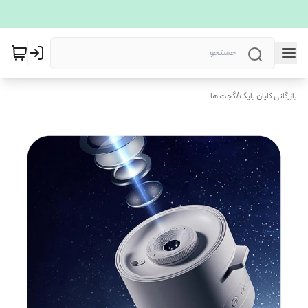
بازرگانی کایان بایک
/
گجت ها