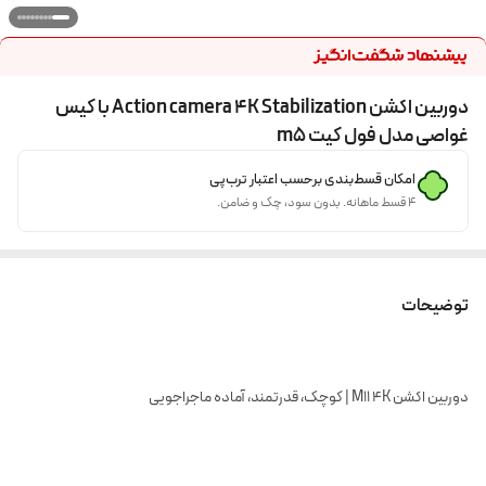
دوربین اکشن Action camera 4K Stabilization با کیس
غواصی مدل فول کیت m5
امکان قسط‌بندی برحسب اعتبار ترب‌پی
۴ قسط ماهانه. بدون سود، چک و ضامن.
توضیحات
دوربین اکشن M11 4K | کوچک، قدرتمند، آماده ماجراجویی