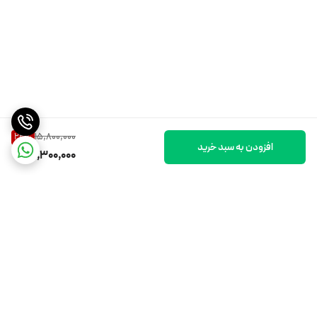
🌊 مقاوم در برابر آب و شرایط محیطی (IP65)
مقاوم در برابر پاشش آب و گردوغبار
مناسب استفاده در طبیعت، باران سبک و مسیرهای خاکی
15,800,000
22
%
افزودن به سبد خرید
12,300,000
🎬 امکانات فیلمبرداری حرفه‌ای
برگشت به بالا
⏳ تایم‌لپس (Time Lapse)