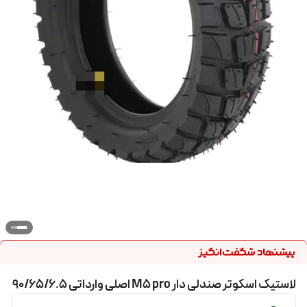
لاستیک اسکوتر صندلی دار M5 pro اصلی وارداتی 90/65/6.5