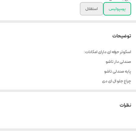
پرسپولیس
استقلال
توضیحات
اسکوتر حرفه ای دارای امکانات:
صندلی دار تاشو
پایه صندلی تاشو
چراغ جلو ال ای دی
کمک جلو ۲ عدد
کمک عقبد۲ عدد
نظرات
کمک زیر صندلی ۳ عدد
مانیتور بزرگ وسط
گاز موتوری