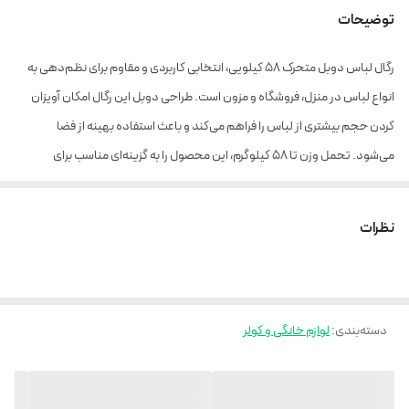
توضیحات
رگال لباس دوبل متحرک ۵۸ کیلویی، انتخابی کاربردی و مقاوم برای نظم‌دهی به
انواع لباس در منزل، فروشگاه و مزون است. طراحی دوبل این رگال امکان آویزان
کردن حجم بیشتری از لباس را فراهم می‌کند و باعث استفاده بهینه از فضا
می‌شود. تحمل وزن تا ۵۸ کیلوگرم، این محصول را به گزینه‌ای مناسب برای
لباس‌های سنگین مانند پالتو و کت تبدیل کرده است. وجود چرخ‌های روان،
جابه‌جایی آسان و سریع رگال را ممکن می‌کند.
نظرات
مشخصات و ویژگی‌ها:
سایز 160/110/55
•نوع محصول: رگال لباس دوبل
دسته‌بندی
:
•تحمل وزن: تا ۵۸ کیلوگرم
لوازم خانگی و کولر
•طراحی: دو طبقه (دوبل) برای ظرفیت بیشتر
•قابلیت حرکت: دارای چرخ‌های روان و مقاوم