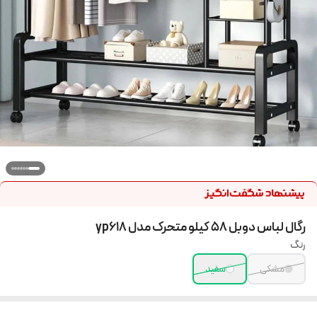
رگال لباس دوبل 58 کیلو متحرک مدل yp618
رنگ
مشکی
سفید