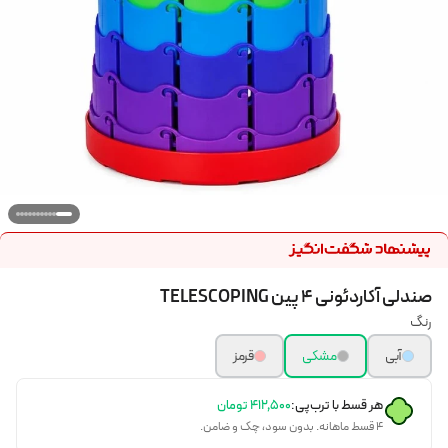
صندلی آکاردئونی 4 پین TELESCOPING
رنگ
آبی
مشکی
قرمز
هر قسط با ترب‌پی:
۴۱۲٬۵۰۰
تومان
۴ قسط ماهانه. بدون سود، چک و ضامن.