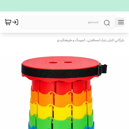
بازرگانی کایان بایک
/
مسافرتی ، کمپینگ و طبیعتگردی