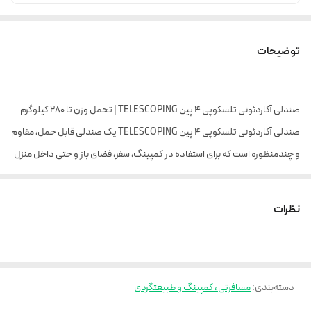
توضیحات
صندلی آکاردئونی تلسکوپی 4 پین TELESCOPING | تحمل وزن تا 280 کیلوگرم
صندلی آکاردئونی تلسکوپی 4 پین TELESCOPING یک صندلی قابل حمل، مقاوم
و چندمنظوره است که برای استفاده در کمپینگ، سفر، فضای باز و حتی داخل منزل
طراحی شده است. این صندلی با ساختار تلسکوپی و طراحی آکاردئونی، به‌راحتی باز
و جمع می‌شود و فضای بسیار کمی اشغال می‌کند.
نظرات
مهم‌ترین ویژگی این صندلی، تحمل وزن بالا تا 280 کیلوگرم است که آن را به یکی از
مقاوم‌ترین صندلی‌های تاشو موجود در بازار تبدیل می‌کند. طراحی بدنه از 7
دسته‌بندی
:
مسافرتی ، کمپینگ و طبیعتگردی
بخش تلسکوپی باعث افزایش استحکام و توزیع یکنواخت وزن شده و تعادل عالی
بین قدرت، اندازه و وزن ایجاد می‌کند.