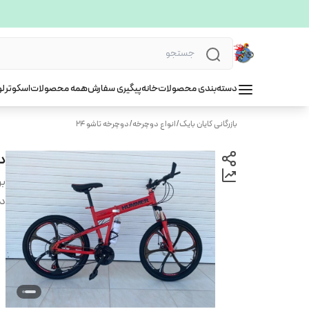
دسته‌بندی محصولات
خانه
پیگیری سفارش
همه محصولات
اسکوتر
لو
بازرگانی کایان بایک
/
انواع دوچرخه
/
دوچرخه تاشو 24
دو
بر
دس