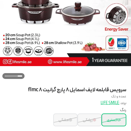
سرویس قابلمه لایف اسمایل 8 پارچ گرانیت flmc 8
عمده و تک
برند:
LIFE SMILE
رنگ
خاکستری
زرشکی
مشکی