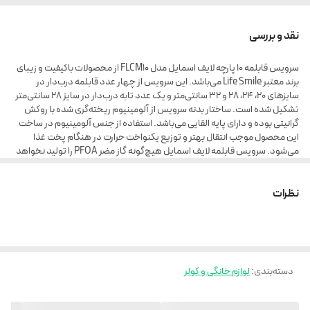
نقد و بررسی
سرویس قابلمه 10 پارچه لایف اسمایل مدل FLCM10 از محصولات باکیفیت و زیبای
برند معتبر Life Smile می‌باشد. این سرویس از چهار عدد قابلمه درب‌دار در
سایزهای 20، 24، 28 و 32 سانتی‌متر و یک عدد تابه درب‌دار در سایز 28 سانتی‎‌متر
تشکیل شده است. ساختار بدنه سرویس از آلومینیوم ریخته‌گری شده با روکش
گرانیتی بوده و دارای پایه القایی می‌باشد. استفاده از جنس آلومینیوم در ساخت
این محصول موجب انتقال بهتر و توزیع یکنواخت حرارت در هنگام پخت غذا
می‌شود. سرویس قابلمه لایف اسمایل هیچ‌گونه گاز مضر PFOA را تولید نخواهد
کرد و همچنین دارای سطوح نچسب بوده که غذا به آن نخواهد چسبید.
نظرات
دستگیره‌های سرویس گرانیتی LIFE SMILE FLCM10 از باکالیت بوده که این جنس
در مقابل حرارت‌های بالا مقاوم و نسوز خواهد بود. جنس درب‌ها از شیشه بوده
که بر روی آن منافذ بخار تعبیه گردیده است. این سرویس 10 پارچه قابلیت استفاده
بر روی انواع اجاق گاز را دارد و همچنین می‌توانید آن را در داخل فر نیز قرار دهید.
سرویس قابلمه 10 پارچه مدل FLCM10 لایف اسمایل در سه رنگ زیبای سرمه‌ای
(آبی)، زرشکی (یا عنابی) و خاکستری (یا طوسی) تولید و روانه بازار گردیده است.
دسته‌بندی
:
لوازم خانگی و کولر
لایف اسمایل یکی از شرکت‌های معتبر در تولید محصولات آَشپزخانه می‌باشد.
محصولات این شرکت دارای طراحی عالی و رنگ‌های زیبا بوده که برای ساخت آن‌ها