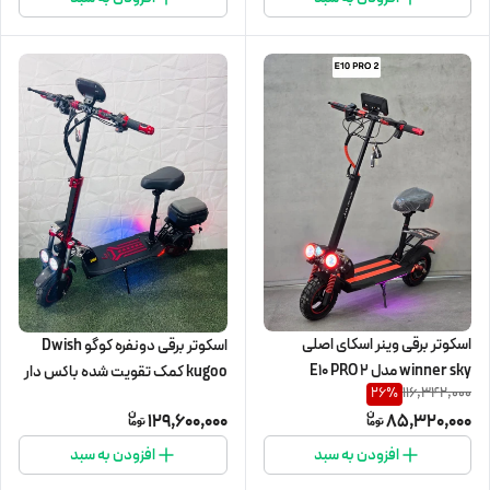
اسکوتر برقی وینر اسکای اصلی
اسکوتر برقی دونفره کوگو Dwish
winner sky مدل E10 PRO 2
kugoo کمک تقویت شده باکس دار
116,342,000
26
%
129,600,000
85,320,000
افزودن به سبد
افزودن به سبد