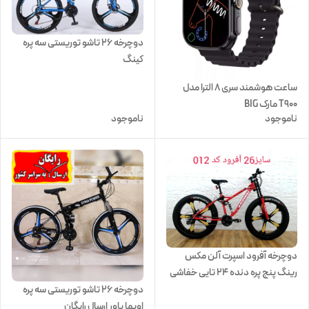
دوچرخه ۲۶ تاشو توریستی سه پره
کینگ
ساعت هوشمند سری ۸ الترا مدل
T900 مارک BIG
ناموجود
ناموجود
دوچرخه آفرود اسپرت آلن مکس
رینگ پنج پره دنده 24 تایی خفاشی
سایز 26 همراه با هدیه
دوچرخه ۲۶ تاشو توریستی سه پره
اویما پاور ارسال رایگان