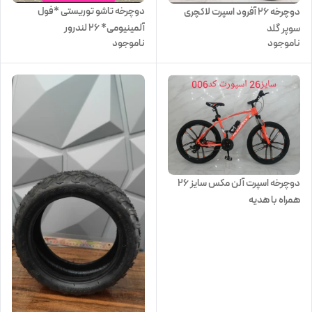
دوچرخه تاشو توریستی *فول
دوچرخه 26 آفرود اسپرت لاکچری
آلمینیومی* ۲۶ لندرور
سوپر گلد
ناموجود
ناموجود
دوچرخه اسپرت آلن مکس سایز ۲۶
همراه با هدیه