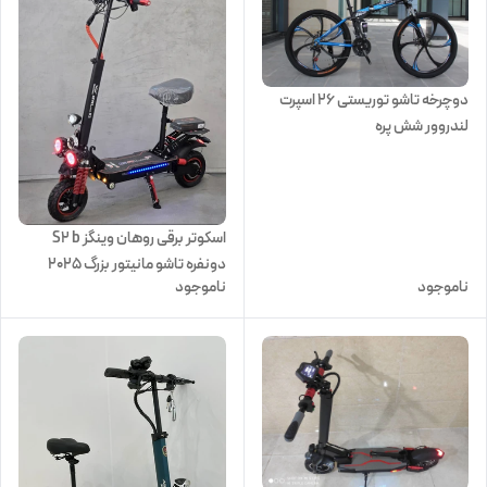
دوچرخه تاشو توریستی 26 اسپرت
لندروور شش پره
اسکوتر برقی روهان وینگز S2 b
دونفره تاشو مانیتور بزرگ 2025
ناموجود
ناموجود