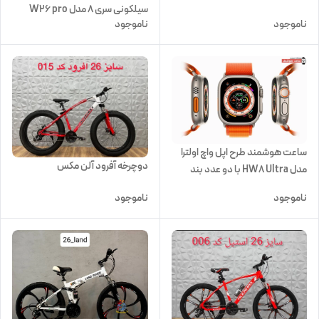
سیلکونی سری 8 مدل W26 pro
ناموجود
ناموجود
max
ساعت هوشمند طرح اپل واچ اولترا
دوچرخه آفرود آلن مکس
مدل HW8 Ultra با دو عدد بند
سیلکونی و ابریشمی
ناموجود
ناموجود