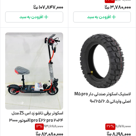
107,847,000
3,780,000
افزودن به سبد
افزودن به سبد
لاستیک اسکوتر صندلی دار M5 pro
اصلی وارداتی 90/65/6.5
اسکوتر برقی تاشو زد اس ZS مدل
K1pro E26 pro 2024موتور ۳۰۰۰
93,688,000
11,178,000
12
%
26
%
وات
82,080,000
8,198,000