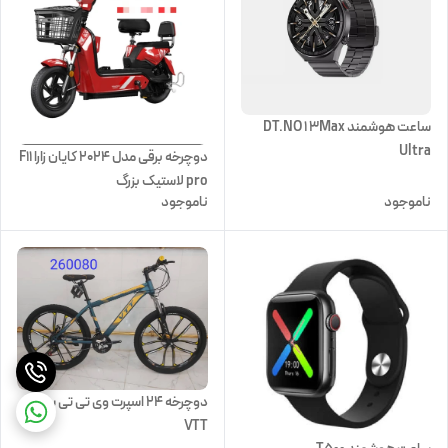
ساعت هوشمند DT.NO 1 3Max
Ultra
دوچرخه برقی مدل 2024 کایان زارا F11
pro لاستیک بزرگ
ناموجود
ناموجود
دوچرخه 24 اسپرت وی تی تی سایز
VTT