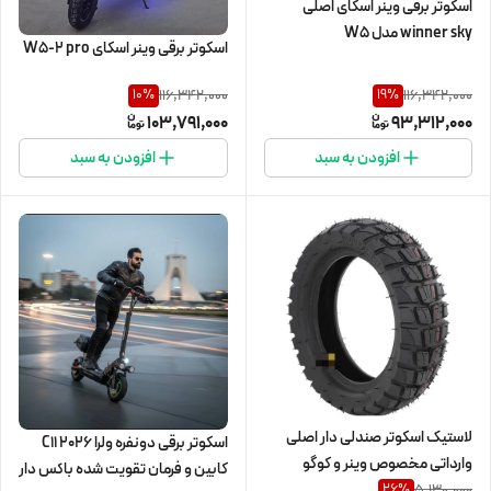
اسکوتر برقی وینر اسکای اصلی
winner sky مدل W5
اسکوتر برقی وینر اسکای W5-2 pro
116,342,000
116,342,000
10
%
19
%
103,791,000
93,312,000
افزودن به سبد
افزودن به سبد
لاستیک اسکوتر صندلی دار اصلی
اسکوتر برقی دونفره ولرا C11 2026
وارداتی مخصوص وینر و کوگو
کابین و فرمان تقویت شده باکس دار
5,130,000
26
%