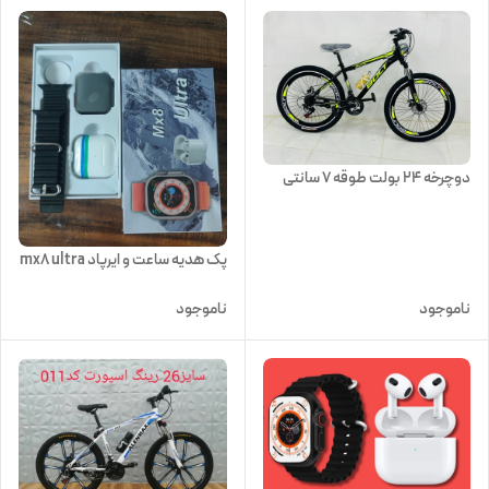
دوچرخه 24 بولت طوقه 7 سانتی
پک هدیه ساعت و ایرپاد mx8 ultra
ناموجود
ناموجود