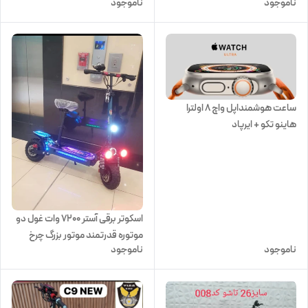
ناموجود
ناموجود
ساعت هوشمنداپل واچ ۸ اولترا
هاینو تکو + ایرپاد
اشانتیون+اکسسوری جام جهانی
اسکوتر برقی آستر 7200 وات غول دو
موتوره قدرتمند موتور بزرگ چرخ
ناموجود
ناموجود
بزرگ