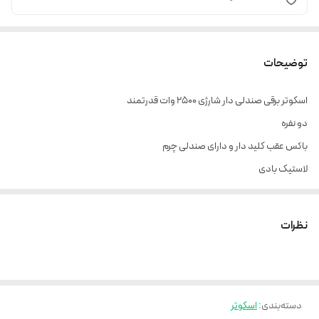
توضیحات
اسکوتر برقی صندلی دار شارژی 2500 وات قدرتمند
دو نفره
باکس عقب کلید دار و دارای صندلی چرم
لاستیک بادی
دو عدد کمک جلو
دو عدد کمک عقب
نظرات
بسیار نرم و روان
3عدد چراغ جلو بسیار قوی
چراغ خطر عقب
چراغ ترمز
دسته‌بندی
:
اسکوتر