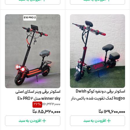
اسکوتر برقی دونفره کوگو Dwish
اسکوتر برقی وینر اسکای اصلی
kugoo کمک تقویت شده باکس دار
winner sky مدل E10 PRO 2
116,342,000
26
%
85,320,000
129,600,000
افزودن به سبد
افزودن به سبد