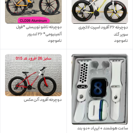
دوچرخه تاشو توریستی *فول
دوچرخه 26 آفرود اسپرت لاکچری
آلمینیومی* ۲۶ لندرور
سوپر گلد
ناموجود
ناموجود
دوچرخه آفرود آلن مکس
ساعت هوشمند + ایرپاد +دو بند