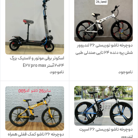
دوچرخه تاشو توریستی ۲۶ لندروور
شش پره دنده ۲۴ تایی صندلی طبی
اسکوتر برقی موتور و لاستیک بزرگ
فنری
2024 آستر E27 pro max
ناموجود
ناموجود
دوچرخه تاشو توریستی 26 اسپرت
دوچرخه ۲۶ تاشو کمک قفلی همراه
لندروور