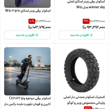
اسکوتر برقی وینر اسکای اصلی
winner sky مدل W5
اسکوتر برقی وینر اسکای W5-2 pro
116,342,000
116,342,000
10
%
19
%
103,791,000
93,312,000
افزودن به سبد
افزودن به سبد
لاستیک اسکوتر صندلی دار اصلی
اسکوتر برقی دونفره ولرا C11 2026
وارداتی مخصوص وینر و کوگو
کابین و فرمان تقویت شده باکس دار
5,130,000
26
%