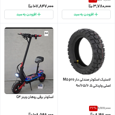
107,847,000
3,780,000
افزودن به سبد
افزودن به سبد
لاستیک اسکوتر صندلی دار M5 pro
اصلی وارداتی 90/65/6.5
اسکوتر برقی روهان وینز G4
11,178,000
26
%
108,598,000
8,198,000