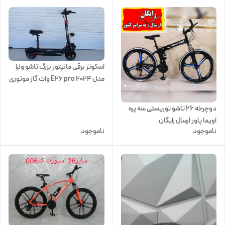
اسکوتر برقی مانیتور بزرگ تاشو ولرا
مدل E26 pro 2024 وات گاز موتوری
دوچرخه ۲۶ تاشو توریستی سه پره
اویما پاور ارسال رایگان
ناموجود
ناموجود