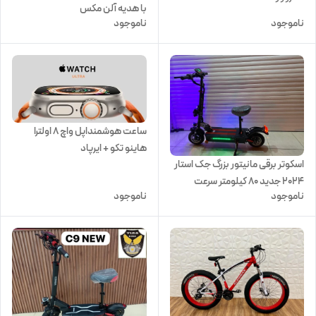
با هدیه آلن مکس
ناموجود
ناموجود
ساعت هوشمنداپل واچ ۸ اولترا
هاینو تکو + ایرپاد
اسکوتر برقی مانیتور بزرگ جک استار
اشانتیون+اکسسوری جام جهانی
2024 جدید ۸۰ کیلومتر سرعت
ناموجود
ناموجود