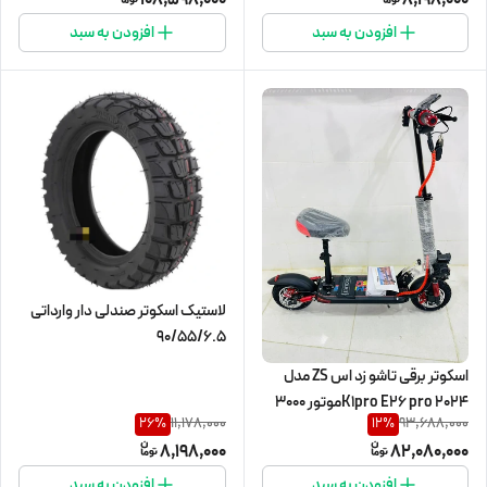
افزودن به سبد
افزودن به سبد
لاستیک اسکوتر صندلی دار وارداتی
90/55/6.5
اسکوتر برقی تاشو زد اس ZS مدل
K1pro E26 pro 2024موتور ۳۰۰۰
11,178,000
93,688,000
26
%
12
%
وات
8,198,000
82,080,000
افزودن به سبد
افزودن به سبد