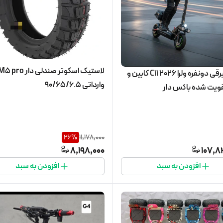
اسکوتر برقی دونفره ولرا C11 2026 کابین و
وارداتی 90/65/6.5
قویت شده باکس دار
26
%
11,178,000
8,198,000
107,8
افزودن به سبد
افزودن به سبد