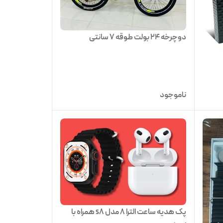
دوچرخه 24 بولت طوقه 7 سانتی
ناموجود
پک هدیه ساعت الترا ۸ مدل s8 همراه با