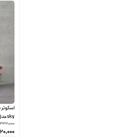
sky مدل E10 PRO 2
,342,000
20,000