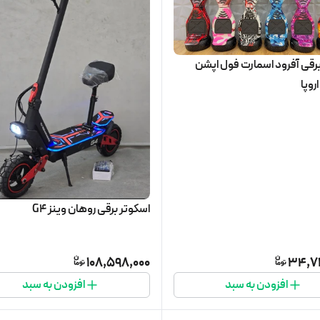
برقی آفرود اسمارت فول اپشن
روپا
اسکوتر برقی روهان وینز G4
108,598,000
34,7
افزودن به سبد
افزودن به سبد