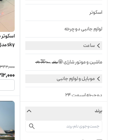
اسکوتر
لوازم جانبی دوچرخه
sky مدل W5
ساعت
ماشین و موتور شارژی 🤩🛻🏎️🚕🚗
,342,000
12,000
موبایل و لوازم جانبی
دوچرخه اسپورت ۲۴
برند
دوچرخه تاشو سایز 26
گجت ها