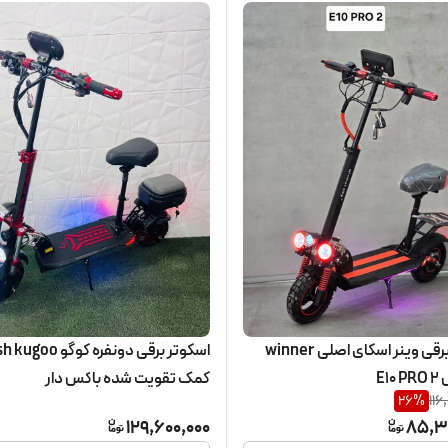
اسکوتر برقی وینر اسکای اصلی winner
اسکوتر برقی دونفره کوگو 
کمک تقویت شده باکس دار
26
%
116
129,600,000
85,3