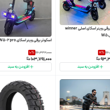
اسکوتر برقی وینر اسکای اصلی winner
اسکوتر برقی وینر اسکای W5-2 pro
10
%
116,342,000
19
%
116
103,791,000
93,3
افزودن به سبد
افزودن به سبد