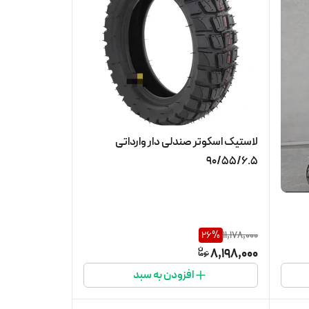
لاستیک اسکوتر صندلی دار وارداتی
90/55/6.5
26
%
11,178,000
8,198,000
افزودن به سبد