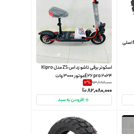
لاستیک اسکوتر صندلی دار M5 pro اصلی
اسکوتر برقی تاشو زد اس ZS مدل K1pro
E26 pro 2024موتور ۳۰۰۰ وات
12
%
93,688,000
82,080,000
افزودن به سبد