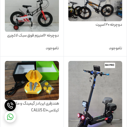
دوچرخه 20 اسپرت
دوچرخه 16منیزم فوق سبک لاکچری
ناموجود
ناموجود
هندزفری ایربادز گیمینگ و مکالمه
کیلاس CALUS E10