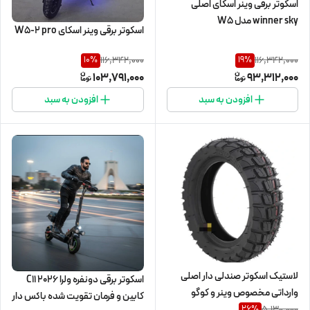
اسکوتر برقی وینر اسکای اصلی
winner sky مدل W5
اسکوتر برقی وینر اسکای W5-2 pro
116,342,000
116,342,000
10
%
19
%
103,791,000
93,312,000
افزودن به سبد
افزودن به سبد
لاستیک اسکوتر صندلی دار اصلی
اسکوتر برقی دونفره ولرا C11 2026
وارداتی مخصوص وینر و کوگو
کابین و فرمان تقویت شده باکس دار
5,130,000
26
%