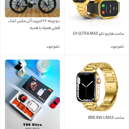
دوچرخه ۲۶ اسپرت آلن مکس کمک
قفلی همراه با هدیه
ساعت هاینو تکو G9 ULTRA MAX
ناموجود
ناموجود
ساعت BML BW8 MAX