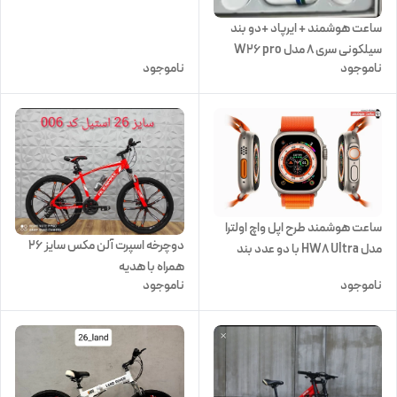
ساعت هوشمند + ایرپاد +دو بند
سیلکونی سری 8 مدل W26 pro
ناموجود
ناموجود
max
ساعت هوشمند طرح اپل واچ اولترا
دوچرخه اسپرت آلن مکس سایز ۲۶
مدل HW8 Ultra با دو عدد بند
همراه با هدیه
سیلکونی و ابریشمی
ناموجود
ناموجود