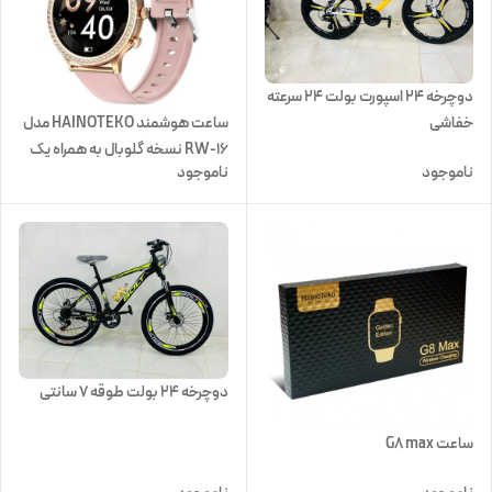
دوچرخه 24 اسپورت بولت 24 سرعته
خفاشی
ساعت هوشمند HAINOTEKO مدل
RW-16 نسخه گلوبال به همراه یک
ناموجود
ناموجود
ساعت عقربه ای
دوچرخه 24 بولت طوقه 7 سانتی
ساعت G8 max