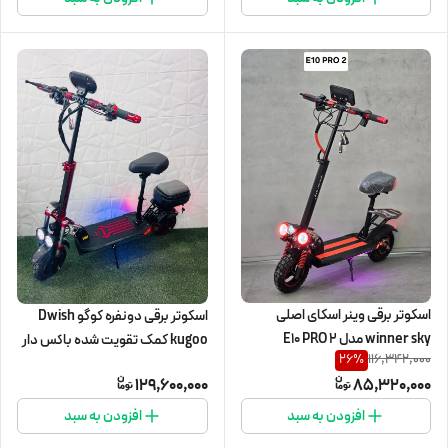
اسکوتر برقی وینر اسکای اصلی
اسکوتر برقی دونفره کوگو Dwish
winner sky مدل E10 PRO 2
kugoo کمک تقویت شده باکس دار
116,342,000
26
%
129,600,000
85,320,000
افزودن به سبد
افزودن به سبد