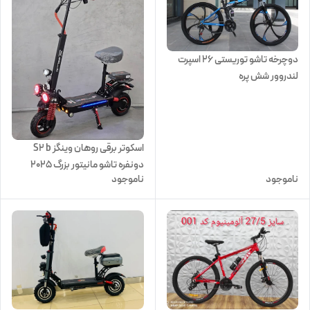
دوچرخه تاشو توریستی 26 اسپرت
لندروور شش پره
اسکوتر برقی روهان وینگز S2 b
دونفره تاشو مانیتور بزرگ 2025
ناموجود
ناموجود