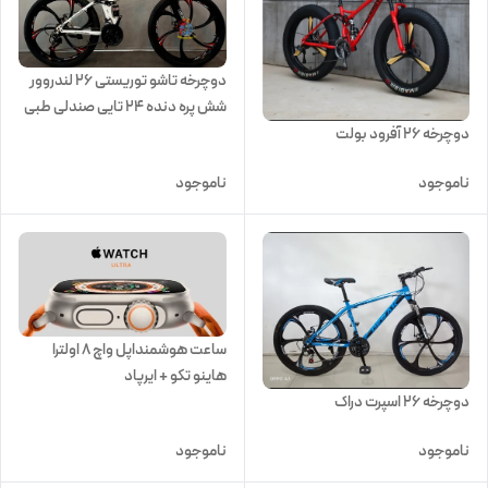
دوچرخه تاشو توریستی ۲۶ لندروور
شش پره دنده ۲۴ تایی صندلی طبی
فنری
دوچرخه 26 آفرود بولت
ناموجود
ناموجود
ساعت هوشمنداپل واچ ۸ اولترا
هاینو تکو + ایرپاد
اشانتیون+اکسسوری جام جهانی
دوچرخه ۲۶ اسپرت دراک
ناموجود
ناموجود