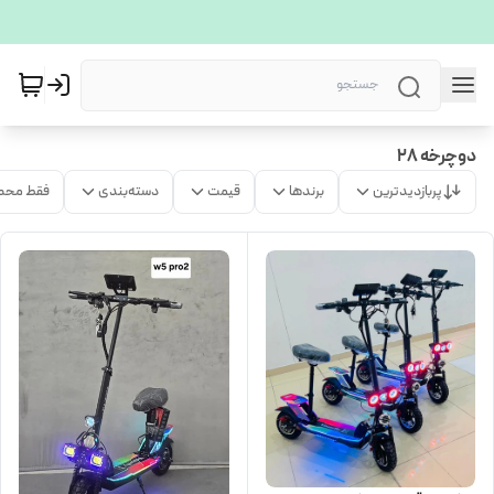
دوچرخه 28
پربازدیدترین
برندها
قیمت
دسته‌بندی
فقط محص