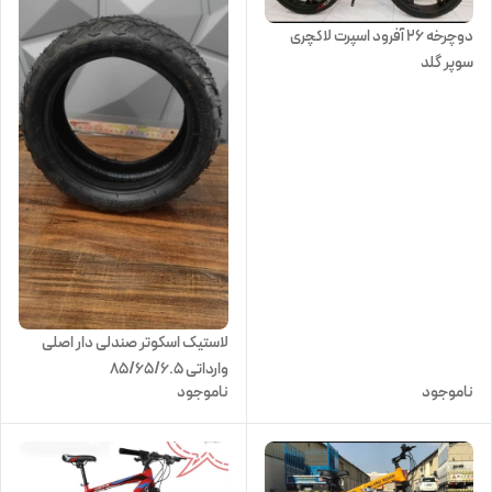
دوچرخه 26 آفرود اسپرت لاکچری
سوپر گلد
لاستیک اسکوتر صندلی دار اصلی
وارداتی 85/65/6.5
ناموجود
ناموجود