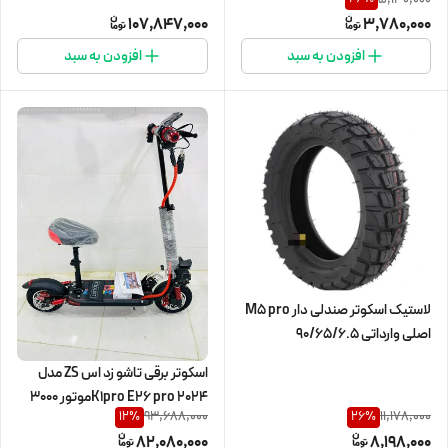
107,847,000
3,780,000
افزودن به سبد
افزودن به سبد
لاستیک اسکوتر صندلی دار M5 pro
اصلی وارداتی 90/65/6.5
اسکوتر برقی تاشو زد اس ZS مدل
K1pro E26 pro 2024موتور ۳۰۰۰
93,688,000
11,178,000
12
%
26
%
وات
82,080,000
8,198,000