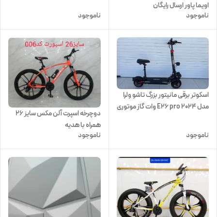
اویما پاور ارسال رایگان
ناموجود
ناموجود
اسکوتر برقی مانیتور بزرگ تاشو ولرا
مدل E26 pro 2024 وات گاز موتوری
دوچرخه اسپرت آلن مکس سایز ۲۶
همراه با هدیه
ناموجود
ناموجود