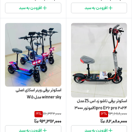
افزودن به سبد
افزودن به سبد
اسکوتر برقی وینر اسکای اصلی
winner sky مدل W5
اسکوتر برقی تاشو زد اس ZS مدل
K1pro E26 pro 2024موتور ۳۰۰۰
116,342,000
93,688,000
19
%
12
%
وات
93,312,000
82,080,000
افزودن به سبد
افزودن به سبد