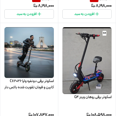
8,198,000
8,198,000
افزودن به سبد
افزودن به سبد
اسکوتر برقی دونفره ولرا C11 2026
کابین و فرمان تقویت شده باکس دار
اسکوتر برقی روهان وینز G4
107,847,000
108,598,000