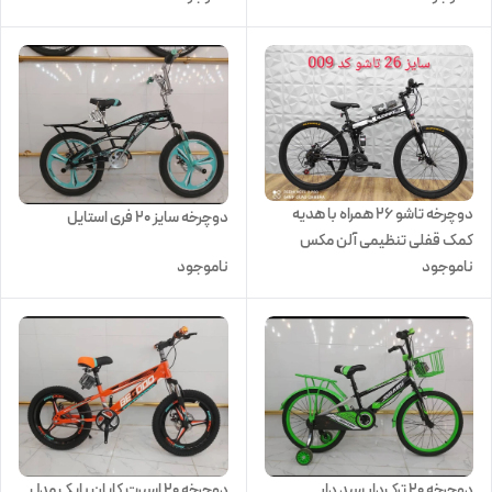
دوچرخه تاشو 26 همراه با هدیه
دوچرخه سایز 20 فری استایل
کمک قفلی تنظیمی آلن مکس
ناموجود
ناموجود
دوچرخه 20 اسپرت کایان بایک مدل
دوچرخه 20 ترک‌دار سبد دار