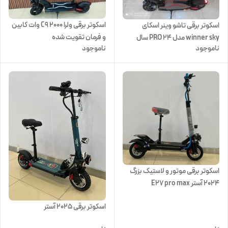
اسکوتر برقی ولرا C9 ۲۰۰۰ وات کابین
اسکوتر برقی تاشو وینر اسکای
و فرمان تقویت شده
winner sky مدل PRO 24 سال
ناموجود
ناموجود
۲۰۲۳ موتور ۲۵۰۰ وات
اسکوتر برقی موتور و لاستیک بزرگ
2024 آستر E27 pro max
اسکوتر برقی 2025 آستر