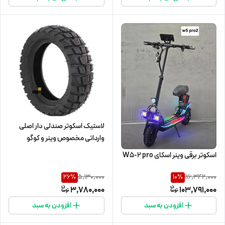
لاستیک اسکوتر صندلی دار اصلی
وارداتی مخصوص وینر و کوگو
اسکوتر برقی وینر اسکای W5-2 pro
5,130,000
116,342,000
26
%
10
%
3,780,000
103,791,000
افزودن به سبد
افزودن به سبد