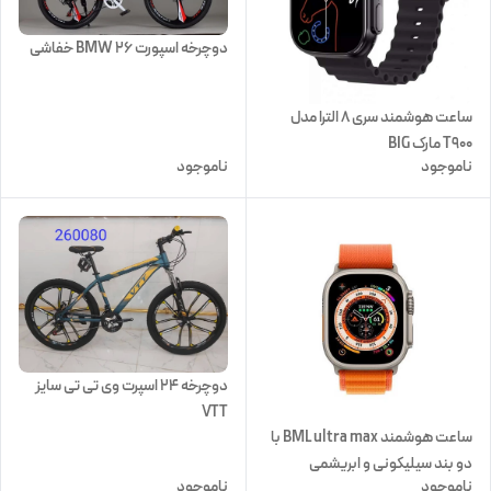
دوچرخه اسپورت 26 BMW خفاشی
ساعت هوشمند سری ۸ الترا مدل
T900 مارک BIG
ناموجود
ناموجود
دوچرخه 24 اسپرت وی تی تی سایز
VTT
ساعت هوشمند BML ultra max با
دو بند سیلیکونی و ابریشمی
ناموجود
ناموجود