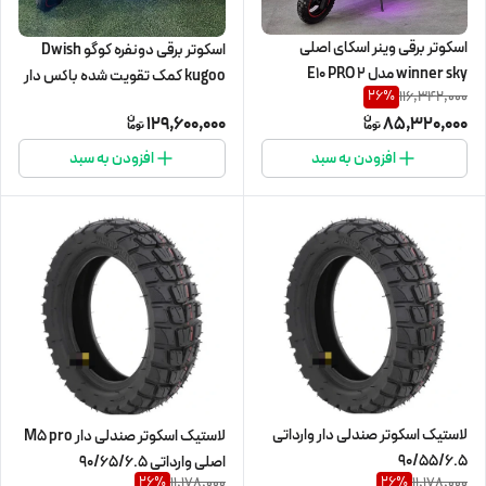
اسکوتر برقی وینر اسکای اصلی
اسکوتر برقی دونفره کوگو Dwish
winner sky مدل E10 PRO 2
kugoo کمک تقویت شده باکس دار
116,342,000
26
%
129,600,000
85,320,000
افزودن به سبد
افزودن به سبد
لاستیک اسکوتر صندلی دار وارداتی
لاستیک اسکوتر صندلی دار M5 pro
90/55/6.5
اصلی وارداتی 90/65/6.5
11,178,000
11,178,000
26
%
26
%