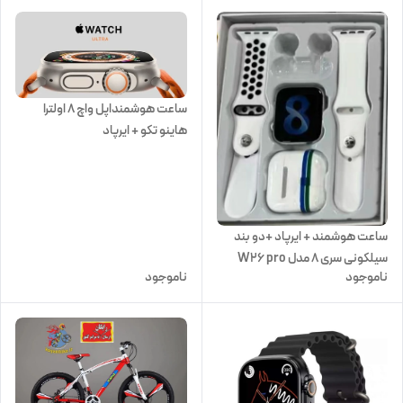
ساعت هوشمنداپل واچ ۸ اولترا
هاینو تکو + ایرپاد
اشانتیون+اکسسوری جام جهانی
ساعت هوشمند + ایرپاد +دو بند
سیلکونی سری 8 مدل W26 pro
ناموجود
ناموجود
max