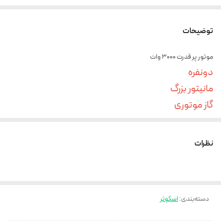
توضیحات
موتور پر قدرت 3000 وات
دونفره
مانیتور بزرگ
گاز موتوری
حداکثر سرعت 95 کیلومتر بر ساعت
نظرات
باتری لیتیوم یونی ۴۸ ولت ۱۳ امپر ساعت
قابلیت فست شارژ (مدت زمان شارژ حدودا ۲ تا ۳ ساعت )
دسته‌بندی
:
اسکوتر
قابلیت پیمایش بین ۳۰‌تا ۵۰‌کیلومتر که بستگی به وزن شخص و مسیر جاده