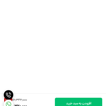
دارای بلوتوث و اسپیکر قوی
زین پهن طبی فنردار
تحمل وزن تا ۱۸۰ کیلوگرم
وزن اسکوتر حدودا ۲۰‌کیلوگرم میباشد
دارای ۲ ریموت کنترل
دارای چراغ راهنما
دارای سه چراغ led جلو با نوردهی بسیار عالی و قابلیت تنظیم
116,342,000
26
%
افزودن به سبد خرید