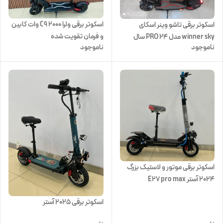
اسکوتر برقی ولرا C9 ۲۰۰۰ وات کابین
اسکوتر برقی تاشو وینر اسکای
و فرمان تقویت شده
winner sky مدل PRO 24 سال
ناموجود
ناموجود
۲۰۲۳ موتور ۲۵۰۰ وات
اسکوتر برقی موتور و لاستیک بزرگ
2024 آستر E27 pro max
اسکوتر برقی 2025 آستر