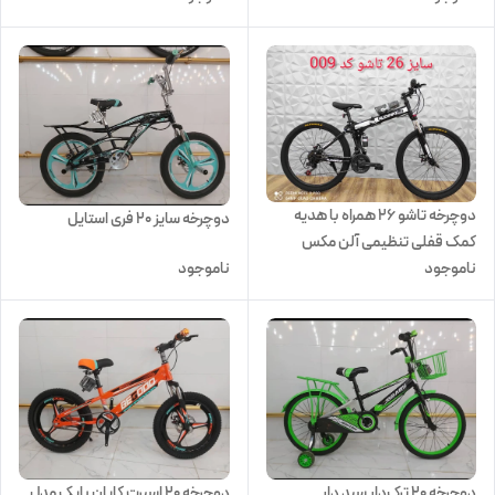
دوچرخه تاشو 26 همراه با هدیه
دوچرخه سایز 20 فری استایل
کمک قفلی تنظیمی آلن مکس
ناموجود
ناموجود
دوچرخه 20 اسپرت کایان بایک مدل
دوچرخه 20 ترک‌دار سبد دار