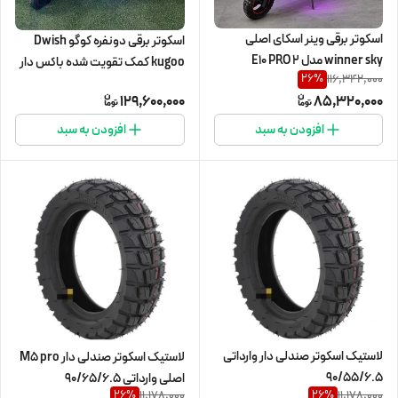
اسکوتر برقی وینر اسکای اصلی
اسکوتر برقی دونفره کوگو Dwish
winner sky مدل E10 PRO 2
kugoo کمک تقویت شده باکس دار
116,342,000
26
%
129,600,000
85,320,000
افزودن به سبد
افزودن به سبد
لاستیک اسکوتر صندلی دار وارداتی
لاستیک اسکوتر صندلی دار M5 pro
90/55/6.5
اصلی وارداتی 90/65/6.5
11,178,000
11,178,000
26
%
26
%