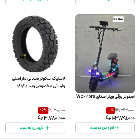
لاستیک اسکوتر صندلی دار اصلی
وارداتی مخصوص وینر و کوگو
اسکوتر برقی وینر اسکای W5-2 pro
5,130,000
116,342,000
26
%
10
%
3,780,000
103,791,000
افزودن به سبد
افزودن به سبد