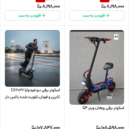
8,198,000
8,198,000
افزودن به سبد
افزودن به سبد
اسکوتر برقی دونفره ولرا C11 2026
کابین و فرمان تقویت شده باکس دار
اسکوتر برقی روهان وینز G4
107,847,000
108,598,000