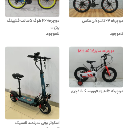
دوچرخه 26 طوقه 5سانت فلایینگ
دوچرخه 24 تاشو آلن مکس
پیژون
ناموجود
ناموجود
دوچرخه 16منیزم فوق سبک لاکچری
اسکوتر برقی قدرتمند لاستیک