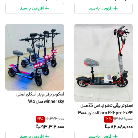
افزودن به سبد
افزودن به سبد
اسکوتر برقی وینر اسکای اصلی
winner sky مدل W5
اسکوتر برقی تاشو زد اس ZS مدل
K1pro E26 pro 2024موتور ۳۰۰۰
116,342,000
93,688,000
19
%
12
%
وات
93,312,000
82,080,000
افزودن به سبد
افزودن به سبد