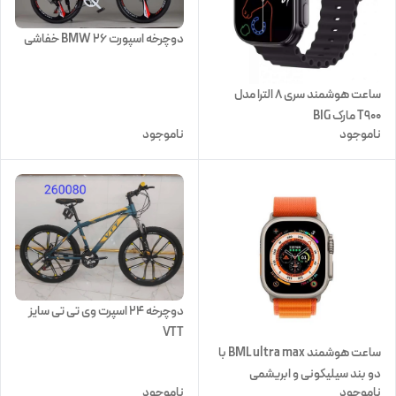
دوچرخه اسپورت 26 BMW خفاشی
ساعت هوشمند سری ۸ الترا مدل
T900 مارک BIG
ناموجود
ناموجود
دوچرخه 24 اسپرت وی تی تی سایز
VTT
ساعت هوشمند BML ultra max با
دو بند سیلیکونی و ابریشمی
ناموجود
ناموجود