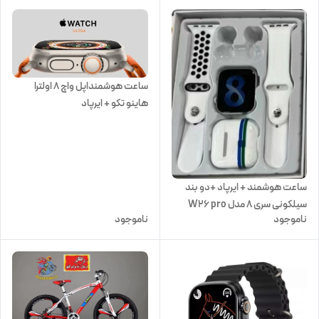
ساعت هوشمنداپل واچ ۸ اولترا
هاینو تکو + ایرپاد
اشانتیون+اکسسوری جام جهانی
ساعت هوشمند + ایرپاد +دو بند
سیلکونی سری 8 مدل W26 pro
ناموجود
ناموجود
max