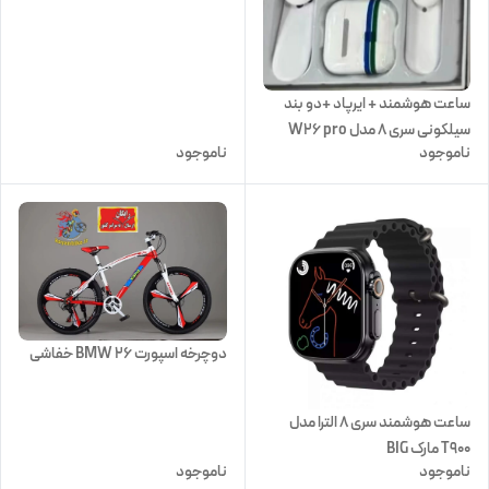
اشانتیون+اکسسوری جام جهانی
ساعت هوشمند + ایرپاد +دو بند
سیلکونی سری 8 مدل W26 pro
ناموجود
ناموجود
max
دوچرخه اسپورت 26 BMW خفاشی
ساعت هوشمند سری ۸ الترا مدل
T900 مارک BIG
ناموجود
ناموجود