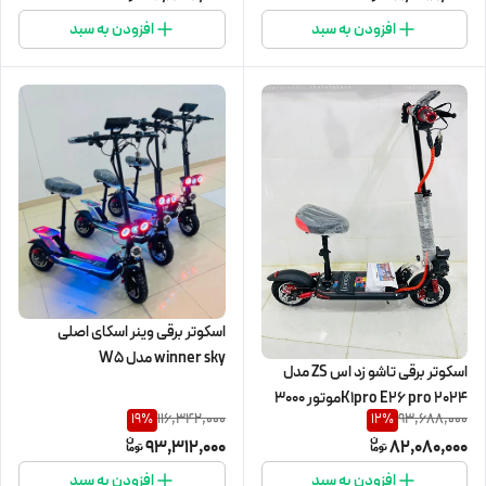
افزودن به سبد
افزودن به سبد
اسکوتر برقی وینر اسکای اصلی
winner sky مدل W5
اسکوتر برقی تاشو زد اس ZS مدل
K1pro E26 pro 2024موتور ۳۰۰۰
116,342,000
93,688,000
19
%
12
%
وات
93,312,000
82,080,000
افزودن به سبد
افزودن به سبد