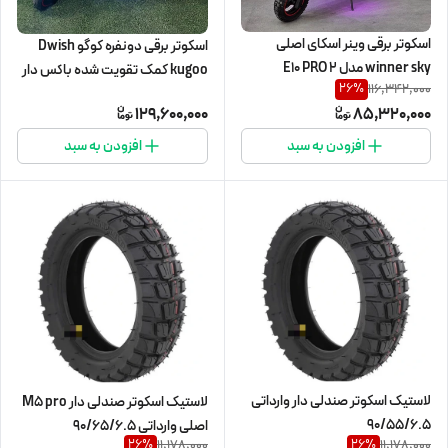
اسکوتر برقی وینر اسکای اصلی
اسکوتر برقی دونفره کوگو Dwish
winner sky مدل E10 PRO 2
kugoo کمک تقویت شده باکس دار
116,342,000
26
%
129,600,000
85,320,000
افزودن به سبد
افزودن به سبد
لاستیک اسکوتر صندلی دار وارداتی
لاستیک اسکوتر صندلی دار M5 pro
90/55/6.5
اصلی وارداتی 90/65/6.5
11,178,000
11,178,000
26
%
26
%