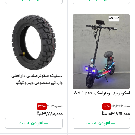
لاستیک اسکوتر صندلی دار اصلی
وارداتی مخصوص وینر و کوگو
اسکوتر برقی وینر اسکای W5-2 pro
5,130,000
116,342,000
26
%
10
%
3,780,000
103,791,000
افزودن به سبد
افزودن به سبد