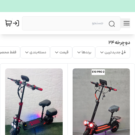
دوچرخه 24
جدیدترین
برندها
قیمت
دسته‌بندی
فقط محصو