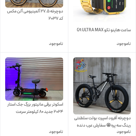
دوچرخه 27.5 آلمینیومی آلن مکس
کد 2037
ساعت هاینو تکو G9 ULTRA MAX
ناموجود
ناموجود
اسکوتر برقی مانیتور بزرگ جک استار
2024 جدید ۸۰ کیلومتر سرعت
دوچرخه آفرود اسپرت بولت سلطنتی
رینگ سه پره 🤩 سفارش عرب دنده
ناموجود
ناموجود
خفاشی سایز 26