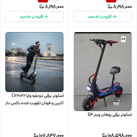
8,198,000
8,198,000
افزودن به سبد
افزودن به سبد
اسکوتر برقی دونفره ولرا C11 2026
کابین و فرمان تقویت شده باکس دار
اسکوتر برقی روهان وینز G4
107,847,000
108,598,000