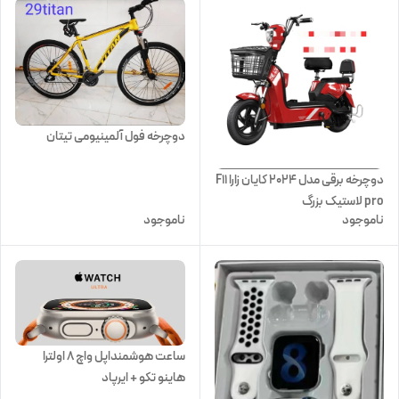
دوچرخه فول آلمینیومی تیتان
دوچرخه برقی مدل 2024 کایان زارا F11
pro لاستیک بزرگ
ناموجود
ناموجود
ساعت هوشمنداپل واچ ۸ اولترا
هاینو تکو + ایرپاد