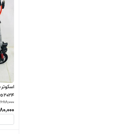
E26 pro 2024مو
,688,000
80,000