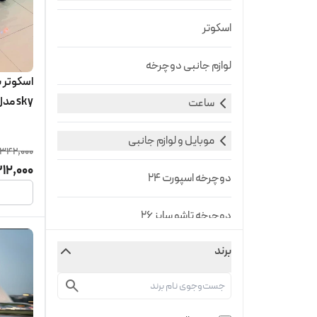
اسکوتر
لوازم جانبی دوچرخه
sky مدل W5
ساعت
موبایل و لوازم جانبی
,342,000
12,000
دوچرخه اسپورت ۲۴
دوچرخه تاشو سایز 26
برند