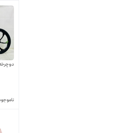
دوچرخه 24 اسپورت بو
ناموجود