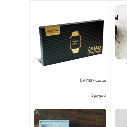
عته
ساعت G8 max
ناموجود