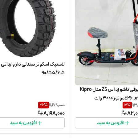
لاستیک اسکوتر صندلی دار وارداتی
90/55/6.5
اسکوتر برقی تاشو زد اس ZS مدل K1pro
تور ۳۰۰۰ وات
26
%
11,178,000
12
%
93
8,198,000
82,0
افزودن به سبد
افزودن به سبد