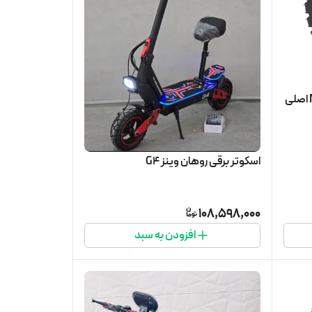
لاستیک اسکوتر صندلی دار M5 pro اصلی
اسکوتر برقی روهان وینز G4
108,598,000
افزودن به سبد