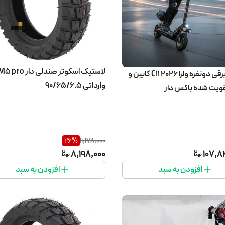
اسکوتر برقی دونفره ولرا C11 2026 کابین و
وارداتی 90/65/6.5
قویت شده باکس دار
26
%
11,178,000
8,198,000
107,8
افزودن به سبد
افزودن به سبد