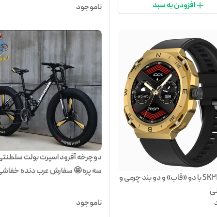
افزودن به سبد
ناموجود
دوچرخه آفرود اسپرت بولت سلطنتی
سه پره 🤩 سفارش عرب دنده خفاشی
ساعت SK22 با دو «قاب» و دو بند چرمی و
26
ی
ناموجود