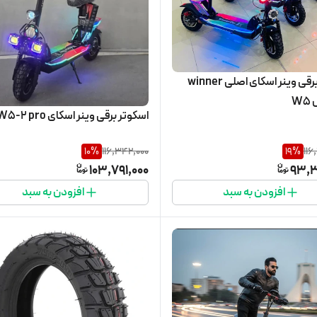
اسکوتر برقی وینر اسکای اصلی winner
اسکوتر برقی وینر اسکای W5-2 pro
10
%
116,342,000
19
%
116
103,791,000
93,3
افزودن به سبد
افزودن به سبد