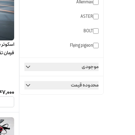
Allenmax
ASTER
BOLT
Flying pigeon
فرمان ت
Landover
موجودی
VICTOR
محدوده قیمت
47,000