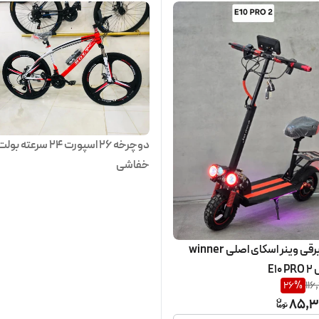
دوچرخه ۲۶ اسپورت ۲۴ سرعته بول
خفاشی
اسکوتر برقی وینر اسکای اصلی winner
26
%
116
85,3