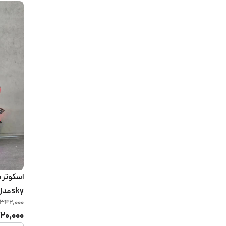
sky مدل E10 PRO 2
,342,000
20,000