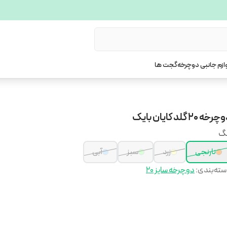
ازم جانبی دوچرخه
گجت ها
رخه 20 گلد کایان بایک
نگ
نارنجی
زرد
سبز
آبی
ته‌بندی
:
دوچرخه سایز 20