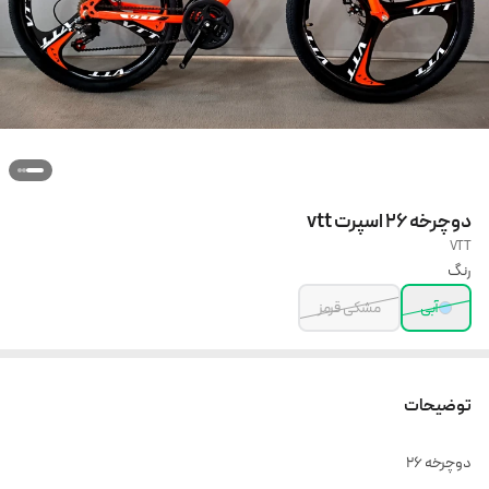
دوچرخه 26 اسپرت vtt
VTT
رنگ
آبی
مشکی قرمز
توضیحات
دوچرخه 26