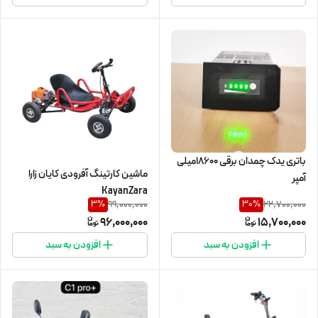
باتری یدک چمدان برقی 18600میلی
ماشین کارتینگ آفرودی کایان زارا
آمپر
KayanZara
99,000,000
22,700,000
3
%
30
%
96,000,000
15,700,000
افزودن به سبد
افزودن به سبد