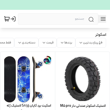
اسکوتر
پربازدیدترین
برندها
قیمت
دسته‌بندی
فقط محص
اسکیت برد کایان زارا S8 لاستیک ژله
لاستیک اسکوتر صندلی دار M5 pro