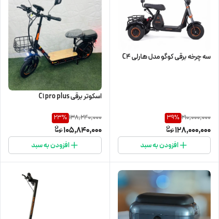
سه چرخه برقی کوگو مدل هارلی C4
اسکوتر برقی C1 pro plus
138,240,000
210,000,000
23
%
39
%
105,840,000
128,000,000
افزودن به سبد
افزودن به سبد