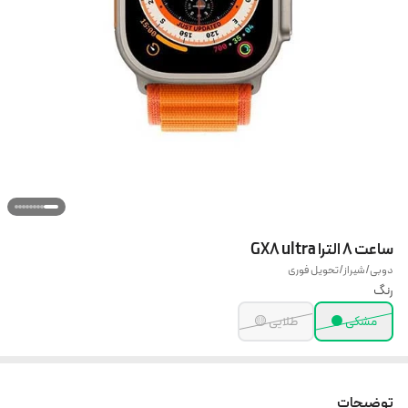
ساعت ۸ الترا GX8 ultra
دوبی/شیراز/تحویل فوری
رنگ
مشکی ⚫
طلایی 🟡
توضیحات