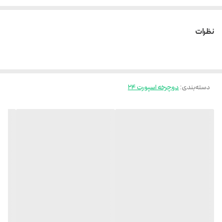
24 سرعته
دنده کلاچی
نظرات
ترمزهای دیسکی
بدنه استیل
رینگ آلومینیومی
دسته‌بندی
:
رینگ اسپرت سه پره
دوچرخه اسپورت ۲۴
کیفیت عالی