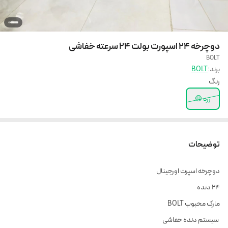
دوچرخه 24 اسپورت بولت 24 سرعته خفاشی
BOLT
برند:
BOLT
رنگ
زرد 🟡
توضیحات
دوچرخه اسپرت اورجینال
24 دنده
مارک محبوب BOLT
سیستم دنده خفاشی