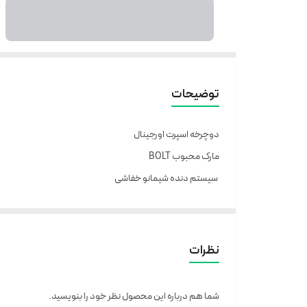
توضیحات
دوچرخه اسپرت اورجینال
مارک محبوب BOLT
سیستم دنده شیمانو خفاشی
دنده کلاچی
ترمزهای دیسکی
بدنه استیل
نظرات
رینگ آلومینیومی
رینگ اسپرت شش پره
شما هم درباره این محصول نظر خود را بنویسید.