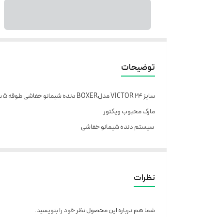
توضیحات
سایز ۲۴ VICTOR مدلBOXER دنده شیمانو خفاشی طوقه 5 سانتی لاستیک ۲/۳۵ سایز بزرگ کیفیت فوق العاده بسیار شیک
مارک محبوب ویکتور
سیستم دنده شیمانو خفاشی
دنده کلاچی
ترمزهای دیسکی
بدنه استیل
نظرات
رینگ آلومینیومی
شما هم درباره این محصول نظر خود را بنویسید.