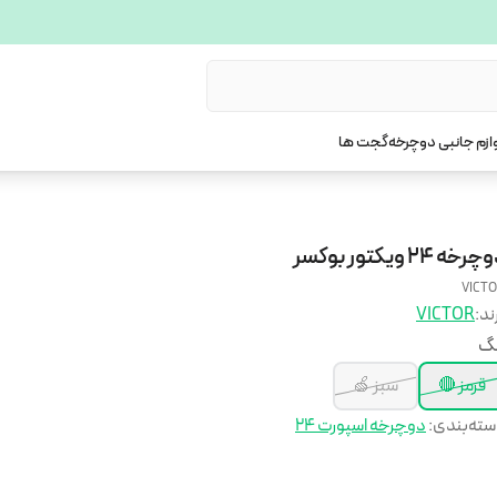
ازم جانبی دوچرخه
گجت ها
رخه 24 ویکتور بوکسر
VICT
ند:
VICTOR
نگ
قرمز 🔴
سبز 🍏
ته‌بندی
:
دوچرخه اسپورت ۲۴